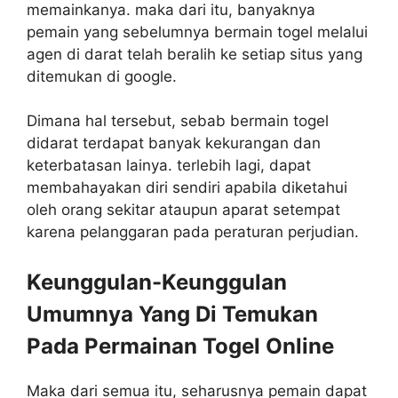
memainkanya. maka dari itu, banyaknya
pemain yang sebelumnya bermain togel melalui
agen di darat telah beralih ke setiap situs yang
ditemukan di google.
Dimana hal tersebut, sebab bermain togel
didarat terdapat banyak kekurangan dan
keterbatasan lainya. terlebih lagi, dapat
membahayakan diri sendiri apabila diketahui
oleh orang sekitar ataupun aparat setempat
karena pelanggaran pada peraturan perjudian.
Keunggulan-Keunggulan
Umumnya Yang Di Temukan
Pada Permainan Togel Online
Maka dari semua itu, seharusnya pemain dapat