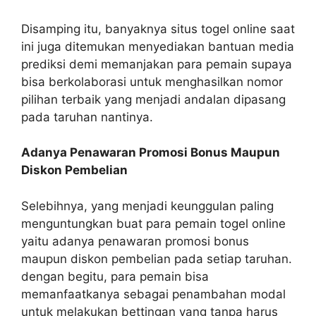
Disamping itu, banyaknya situs togel online saat
ini juga ditemukan menyediakan bantuan media
prediksi demi memanjakan para pemain supaya
bisa berkolaborasi untuk menghasilkan nomor
pilihan terbaik yang menjadi andalan dipasang
pada taruhan nantinya.
Adanya Penawaran Promosi Bonus Maupun
Diskon Pembelian
Selebihnya, yang menjadi keunggulan paling
menguntungkan buat para pemain togel online
yaitu adanya penawaran promosi bonus
maupun diskon pembelian pada setiap taruhan.
dengan begitu, para pemain bisa
memanfaatkanya sebagai penambahan modal
untuk melakukan bettingan yang tanpa harus