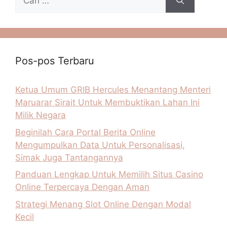
untuk:
Pos-pos Terbaru
Ketua Umum GRIB Hercules Menantang Menteri
Maruarar Sirait Untuk Membuktikan Lahan Ini
Milik Negara
Beginilah Cara Portal Berita Online
Mengumpulkan Data Untuk Personalisasi,
Simak Juga Tantangannya
Panduan Lengkap Untuk Memilih Situs Casino
Online Terpercaya Dengan Aman
Strategi Menang Slot Online Dengan Modal
Kecil