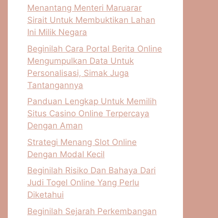
Menantang Menteri Maruarar
Sirait Untuk Membuktikan Lahan
Ini Milik Negara
Beginilah Cara Portal Berita Online
Mengumpulkan Data Untuk
Personalisasi, Simak Juga
Tantangannya
Panduan Lengkap Untuk Memilih
Situs Casino Online Terpercaya
Dengan Aman
Strategi Menang Slot Online
Dengan Modal Kecil
Beginilah Risiko Dan Bahaya Dari
Judi Togel Online Yang Perlu
Diketahui
Beginilah Sejarah Perkembangan