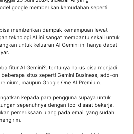
del google memberikan kemudahan seperti
le bisa memberikan dampak kemampuan lewat
an teknologi AI ini sangat membantu sekali untuk
angkan untuk keluaran Al Gemini ini hanya dapat
yar.
ba fitur Al Gemini?. tentunya harus bisa menjadi
beberapa situs seperti Gemini Business, add-on
n Premium, maupun Google One AI Premium.
ingatkan kepada para pengguna supaya untuk
ntungan sepenuhnya dengan tool disaat bekerja.
akukan pemeriksaan ulang pada email yang sudah
mengirim.