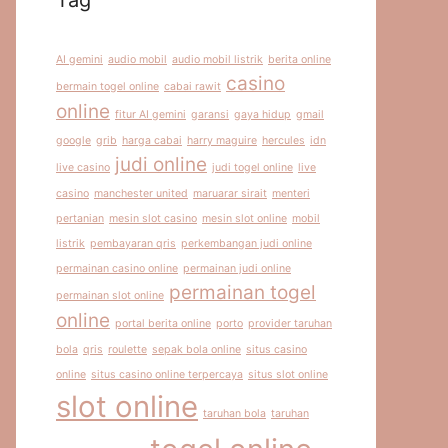
AI gemini
audio mobil
audio mobil listrik
berita online
casino
bermain togel online
cabai rawit
online
fitur AI gemini
garansi
gaya hidup
gmail
google
grib
harga cabai
harry maguire
hercules
idn
judi online
live casino
judi togel online
live
casino
manchester united
maruarar sirait
menteri
pertanian
mesin slot casino
mesin slot online
mobil
listrik
pembayaran qris
perkembangan judi online
permainan casino online
permainan judi online
permainan togel
permainan slot online
online
portal berita online
porto
provider taruhan
bola
qris
roulette
sepak bola online
situs casino
online
situs casino online terpercaya
situs slot online
slot online
taruhan bola
taruhan