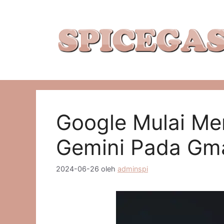
Langsung
ke
isi
Google Mulai Me
Gemini Pada Gma
2024-06-26
oleh
adminspi