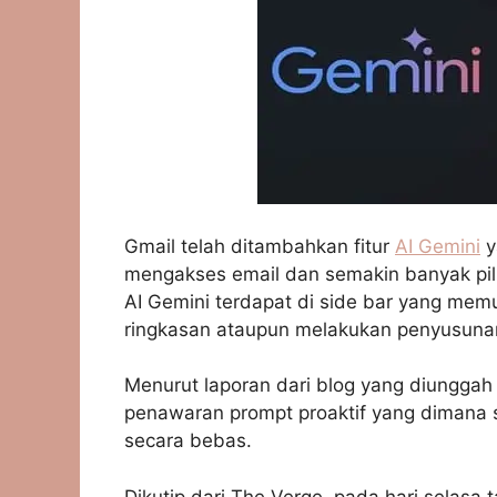
Gmail telah ditambahkan fitur
AI Gemini
y
mengakses email dan semakin banyak pil
AI Gemini terdapat di side bar yang me
ringkasan ataupun melakukan penyusunan
Menurut laporan dari blog yang diungga
penawaran prompt proaktif yang dimana
secara bebas.
Dikutip dari The Verge, pada hari selasa 