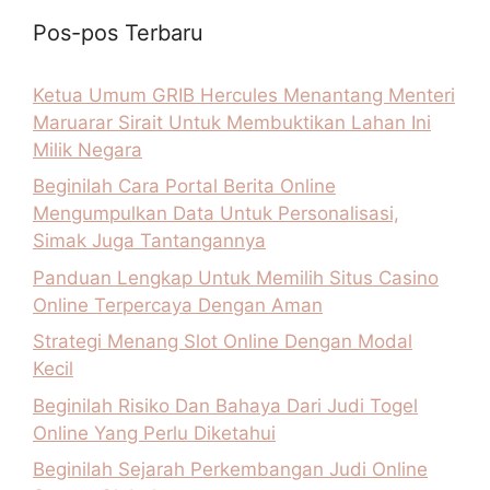
Pos-pos Terbaru
Ketua Umum GRIB Hercules Menantang Menteri
Maruarar Sirait Untuk Membuktikan Lahan Ini
Milik Negara
Beginilah Cara Portal Berita Online
Mengumpulkan Data Untuk Personalisasi,
Simak Juga Tantangannya
Panduan Lengkap Untuk Memilih Situs Casino
Online Terpercaya Dengan Aman
Strategi Menang Slot Online Dengan Modal
Kecil
Beginilah Risiko Dan Bahaya Dari Judi Togel
Online Yang Perlu Diketahui
Beginilah Sejarah Perkembangan Judi Online