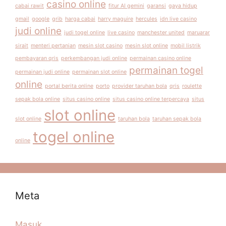
casino online
cabai rawit
fitur AI gemini
garansi
gaya hidup
gmail
google
grib
harga cabai
harry maguire
hercules
idn live casino
judi online
judi togel online
live casino
manchester united
maruarar
sirait
menteri pertanian
mesin slot casino
mesin slot online
mobil listrik
pembayaran qris
perkembangan judi online
permainan casino online
permainan togel
permainan judi online
permainan slot online
online
portal berita online
porto
provider taruhan bola
qris
roulette
sepak bola online
situs casino online
situs casino online terpercaya
situs
slot online
slot online
taruhan bola
taruhan sepak bola
togel online
online
Meta
Masuk