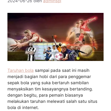
2024-06-26
oleh
adminspi
Taruhan bola
sampai pada saat ini masih
menjadi bagian hobi dari para penggemar
sepak bola yang suka bertaruh sambilan
menyaksikan tim kesayangnya bertanding.
dengan begitu, para pemain biasanya
melakukan taruhan melewati salah satu situs
bola di internet.