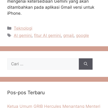
mengenai ketersediaan Gemini yang akan
ditambahkan pada aplikasi Gmail versi untuk
iPhone.
Kategori
Teknologi
Tag
AI gemini
,
fitur AI gemini
,
gmail
,
google
Cari
untuk:
Pos-pos Terbaru
Ketua Umum GRIB Hercules Menantang Menteri