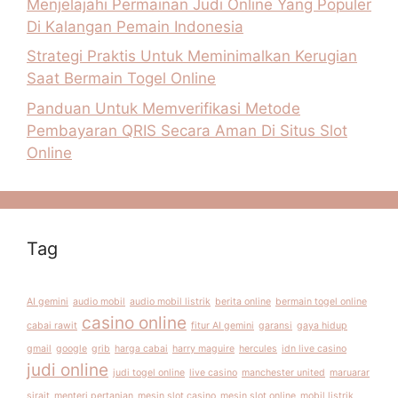
Menjelajahi Permainan Judi Online Yang Populer
Di Kalangan Pemain Indonesia
Strategi Praktis Untuk Meminimalkan Kerugian
Saat Bermain Togel Online
Panduan Untuk Memverifikasi Metode
Pembayaran QRIS Secara Aman Di Situs Slot
Online
Tag
AI gemini
audio mobil
audio mobil listrik
berita online
bermain togel online
casino online
cabai rawit
fitur AI gemini
garansi
gaya hidup
gmail
google
grib
harga cabai
harry maguire
hercules
idn live casino
judi online
judi togel online
live casino
manchester united
maruarar
sirait
menteri pertanian
mesin slot casino
mesin slot online
mobil listrik