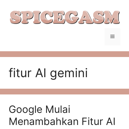
Langsung
ke
isi
Menu
fitur AI gemini
Google Mulai
Menambahkan Fitur AI