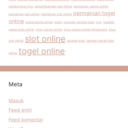
pembayaran qris
perkembangan judi online
permainan casino online
permainan togel
permainan judi online
permainan slot online
online
portal berita online
porto
provider taruhan bola
qris
roulette
sepak bola online
situs casino online
situs casino online terpercaya
situs
slot online
slot online
taruhan bola
taruhan sepak bola
togel online
online
Meta
Masuk
Feed entri
Feed komentar