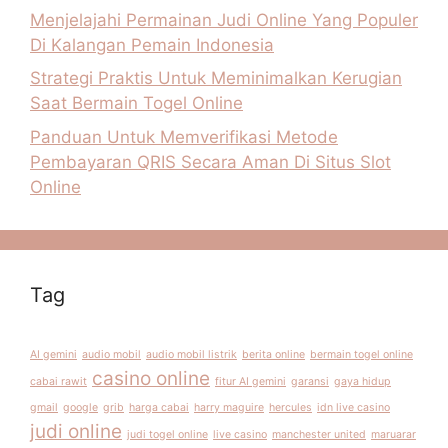
Menjelajahi Permainan Judi Online Yang Populer
Di Kalangan Pemain Indonesia
Strategi Praktis Untuk Meminimalkan Kerugian
Saat Bermain Togel Online
Panduan Untuk Memverifikasi Metode
Pembayaran QRIS Secara Aman Di Situs Slot
Online
Tag
AI gemini
audio mobil
audio mobil listrik
berita online
bermain togel online
casino online
cabai rawit
fitur AI gemini
garansi
gaya hidup
gmail
google
grib
harga cabai
harry maguire
hercules
idn live casino
judi online
judi togel online
live casino
manchester united
maruarar