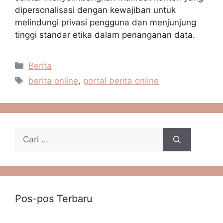
dipersonalisasi dengan kewajiban untuk
melindungi privasi pengguna dan menjunjung
tinggi standar etika dalam penanganan data.
Kategori
Berita
Tag
berita online
,
portal berita online
Cari
untuk:
Pos-pos Terbaru