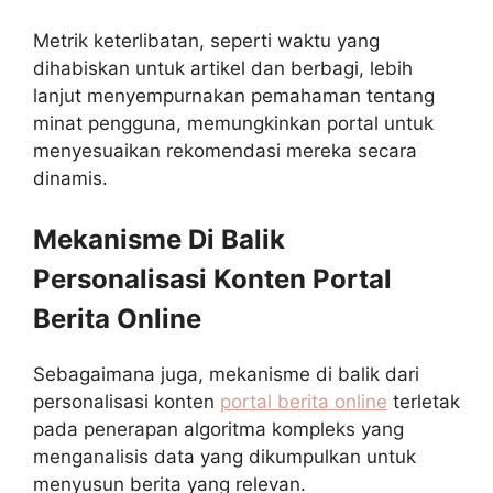
Metrik keterlibatan, seperti waktu yang
dihabiskan untuk artikel dan berbagi, lebih
lanjut menyempurnakan pemahaman tentang
minat pengguna, memungkinkan portal untuk
menyesuaikan rekomendasi mereka secara
dinamis.
Mekanisme Di Balik
Personalisasi Konten Portal
Berita Online
Sebagaimana juga, mekanisme di balik dari
personalisasi konten
portal berita online
terletak
pada penerapan algoritma kompleks yang
menganalisis data yang dikumpulkan untuk
menyusun berita yang relevan.