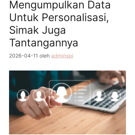
Mengumpulkan Data
Untuk Personalisasi,
Simak Juga
Tantangannya
2026-04-11
oleh
adminspi