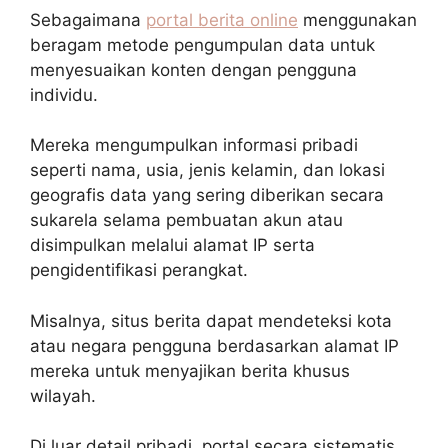
Sebagaimana
portal berita online
menggunakan
beragam metode pengumpulan data untuk
menyesuaikan konten dengan pengguna
individu.
Mereka mengumpulkan informasi pribadi
seperti nama, usia, jenis kelamin, dan lokasi
geografis data yang sering diberikan secara
sukarela selama pembuatan akun atau
disimpulkan melalui alamat IP serta
pengidentifikasi perangkat.
Misalnya, situs berita dapat mendeteksi kota
atau negara pengguna berdasarkan alamat IP
mereka untuk menyajikan berita khusus
wilayah.
Di luar detail pribadi, portal secara sistematis