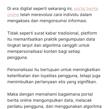
Di era digital seperti sekarang ini,
portal berita
online
telah merevolusi cara individu dalam
mengakses dan mengonsumsi informasi.
Tidak seperti surat kabar tradisional, platform
itu memanfaatkan praktik pengumpulan data
tingkat lanjut dan algoritma canggih untuk
mempersonalisasi konten bagi setiap
pengguna.
Personalisasi itu bertujuan untuk meningkatkan
keterlibatan dan loyalitas pengguna, tetapi juga
menimbulkan pertanyaan etis yang signifikan.
Maka dengan memahami bagaimana portal
berita online mengumpulkan data, melacak
perilaku pengguna, dan menggunakan algoritma