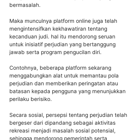
bermasalah.
Maka munculnya platform online juga telah
mengintensifkan kekhawatiran tentang
kecanduan judi. hal itu mendorong seruan
untuk inisiatif perjudian yang bertanggung
jawab serta program pengucilan diri.
Contohnya, beberapa platform sekarang
menggabungkan alat untuk memantau pola
perjudian dan memberikan peringatan atau
batasan kepada pengguna yang menunjukkan
perilaku berisiko.
Secara sosial, persepsi tentang perjudian telah
bergeser dari dipandang sebagai aktivitas
rekreasi menjadi masalah sosial potensial,
sehingga mendorong pemerintah serta