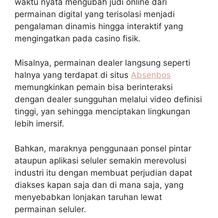
waktu nyata mengubah judi online dari
permainan digital yang terisolasi menjadi
pengalaman dinamis hingga interaktif yang
mengingatkan pada casino fisik.
Misalnya, permainan dealer langsung seperti
halnya yang terdapat di situs
Absenbos
memungkinkan pemain bisa berinteraksi
dengan dealer sungguhan melalui video definisi
tinggi, yan sehingga menciptakan lingkungan
lebih imersif.
Bahkan, maraknya penggunaan ponsel pintar
ataupun aplikasi seluler semakin merevolusi
industri itu dengan membuat perjudian dapat
diakses kapan saja dan di mana saja, yang
menyebabkan lonjakan taruhan lewat
permainan seluler.