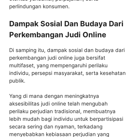
perlindungan konsumen.
Dampak Sosial Dan Budaya Dari
Perkembangan
Judi Online
Di samping itu, dampak sosial dan budaya dari
perkembangan judi online juga bersifat
multifaset, yang mempengaruhi perilaku
individu, persepsi masyarakat, serta kesehatan
publik.
Yang di mana dengan meningkatnya
aksesibilitas judi online telah mengubah
perilaku perjudian tradisional, membuatnya
lebih mudah bagi individu untuk berpartisipasi
secara sering dan nyaman, terkadang
menyebabkan kebiasaan perjudian yang