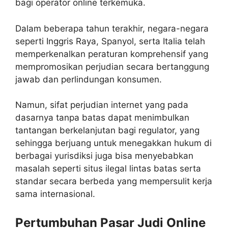
bagi operator online terkemuka.
Dalam beberapa tahun terakhir, negara-negara
seperti Inggris Raya, Spanyol, serta Italia telah
memperkenalkan peraturan komprehensif yang
mempromosikan perjudian secara bertanggung
jawab dan perlindungan konsumen.
Namun, sifat perjudian internet yang pada
dasarnya tanpa batas dapat menimbulkan
tantangan berkelanjutan bagi regulator, yang
sehingga berjuang untuk menegakkan hukum di
berbagai yurisdiksi juga bisa menyebabkan
masalah seperti situs ilegal lintas batas serta
standar secara berbeda yang mempersulit kerja
sama internasional.
Pertumbuhan Pasar Judi Online