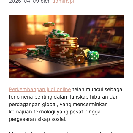
2026-04-09
oleh
adminspi
Perkembangan judi online
telah muncul sebagai
fenomena penting dalam lanskap hiburan dan
perdagangan global, yang mencerminkan
kemajuan teknologi yang pesat hingga
pergeseran sikap sosial.