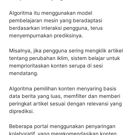
Algoritma itu menggunakan model
pembelajaran mesin yang beradaptasi
berdasarkan interaksi pengguna, terus
menyempurnakan prediksinya.
Misalnya, jika pengguna sering mengklik artikel
tentang perubahan iklim, sistem belajar untuk
memprioritaskan konten serupa di sesi
mendatang.
Algoritma pemilihan konten menyaring basis
data berita yang luas, memfilter dan memberi
peringkat artikel sesuai dengan relevansi yang
diprediksi.
Beberapa portal menggunakan penyaringan
kolaboratif, yang merekomendasikan konten