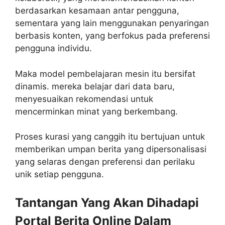
berdasarkan kesamaan antar pengguna,
sementara yang lain menggunakan penyaringan
berbasis konten, yang berfokus pada preferensi
pengguna individu.
Maka model pembelajaran mesin itu bersifat
dinamis. mereka belajar dari data baru,
menyesuaikan rekomendasi untuk
mencerminkan minat yang berkembang.
Proses kurasi yang canggih itu bertujuan untuk
memberikan umpan berita yang dipersonalisasi
yang selaras dengan preferensi dan perilaku
unik setiap pengguna.
Tantangan Yang Akan Dihadapi
Portal Berita Online Dalam