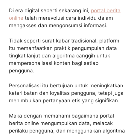
Di era digital seperti sekarang ini,
portal berita
online
telah merevolusi cara individu dalam
mengakses dan mengonsumsi informasi.
Tidak seperti surat kabar tradisional, platform
itu memanfaatkan praktik pengumpulan data
tingkat lanjut dan algoritma canggih untuk
mempersonalisasi konten bagi setiap
pengguna.
Personalisasi itu bertujuan untuk meningkatkan
keterlibatan dan loyalitas pengguna, tetapi juga
menimbulkan pertanyaan etis yang signifikan.
Maka dengan memahami bagaimana portal
berita online mengumpulkan data, melacak
perilaku pengguna, dan menggunakan algoritma