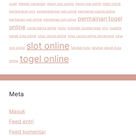
sirait
menteri pertanian
mesin slot casino
mesin slot online
mobil listrik
pembayaran qris
perkembangan judi online
permainan casino online
permainan togel
permainan judi online
permainan slot online
online
portal berita online
porto
provider taruhan bola
qris
roulette
sepak bola online
situs casino online
situs casino online terpercaya
situs
slot online
slot online
taruhan bola
taruhan sepak bola
togel online
online
Meta
Masuk
Feed entri
Feed komentar