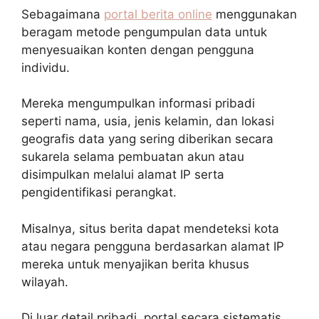
Sebagaimana
portal berita online
menggunakan
beragam metode pengumpulan data untuk
menyesuaikan konten dengan pengguna
individu.
Mereka mengumpulkan informasi pribadi
seperti nama, usia, jenis kelamin, dan lokasi
geografis data yang sering diberikan secara
sukarela selama pembuatan akun atau
disimpulkan melalui alamat IP serta
pengidentifikasi perangkat.
Misalnya, situs berita dapat mendeteksi kota
atau negara pengguna berdasarkan alamat IP
mereka untuk menyajikan berita khusus
wilayah.
Di luar detail pribadi, portal secara sistematis