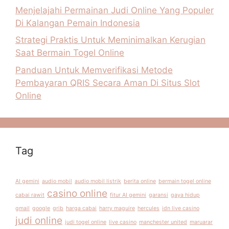
Menjelajahi Permainan Judi Online Yang Populer
Di Kalangan Pemain Indonesia
Strategi Praktis Untuk Meminimalkan Kerugian
Saat Bermain Togel Online
Panduan Untuk Memverifikasi Metode
Pembayaran QRIS Secara Aman Di Situs Slot
Online
Tag
AI gemini
audio mobil
audio mobil listrik
berita online
bermain togel online
casino online
cabai rawit
fitur AI gemini
garansi
gaya hidup
gmail
google
grib
harga cabai
harry maguire
hercules
idn live casino
judi online
judi togel online
live casino
manchester united
maruarar