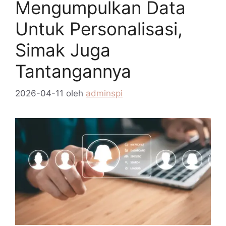
Mengumpulkan Data
Untuk Personalisasi,
Simak Juga
Tantangannya
2026-04-11
oleh
adminspi