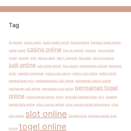
Tag
AI gemini
audio mobil
audio mobil listrik
berita online
bermain togel online
casino online
cabai rawit
fitur AI gemini
garansi
gaya hidup
gmail
google
grib
harga cabai
harry maguire
hercules
idn live casino
judi online
judi togel online
live casino
manchester united
maruarar
sirait
menteri pertanian
mesin slot casino
mesin slot online
mobil listrik
pembayaran qris
perkembangan judi online
permainan casino online
permainan togel
permainan judi online
permainan slot online
online
portal berita online
porto
provider taruhan bola
qris
roulette
sepak bola online
situs casino online
situs casino online terpercaya
situs
slot online
slot online
taruhan bola
taruhan sepak bola
togel online
online