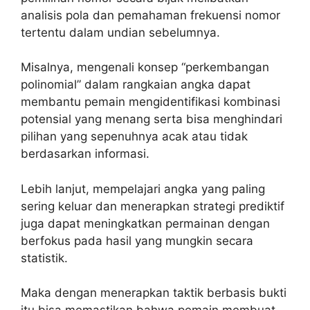
analisis pola dan pemahaman frekuensi nomor
tertentu dalam undian sebelumnya.
Misalnya, mengenali konsep “perkembangan
polinomial” dalam rangkaian angka dapat
membantu pemain mengidentifikasi kombinasi
potensial yang menang serta bisa menghindari
pilihan yang sepenuhnya acak atau tidak
berdasarkan informasi.
Lebih lanjut, mempelajari angka yang paling
sering keluar dan menerapkan strategi prediktif
juga dapat meningkatkan permainan dengan
berfokus pada hasil yang mungkin secara
statistik.
Maka dengan menerapkan taktik berbasis bukti