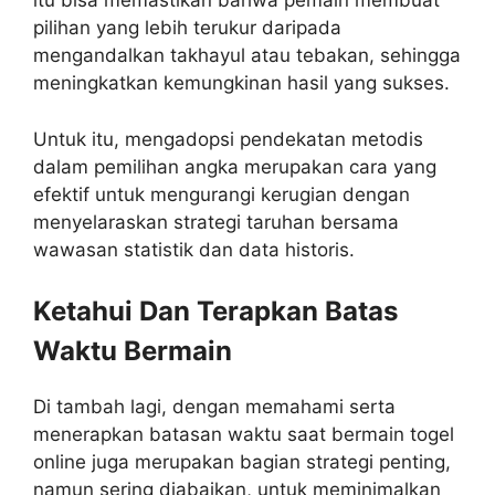
itu bisa memastikan bahwa pemain membuat
pilihan yang lebih terukur daripada
mengandalkan takhayul atau tebakan, sehingga
meningkatkan kemungkinan hasil yang sukses.
Untuk itu, mengadopsi pendekatan metodis
dalam pemilihan angka merupakan cara yang
efektif untuk mengurangi kerugian dengan
menyelaraskan strategi taruhan bersama
wawasan statistik dan data historis.
Ketahui Dan Terapkan Batas
Waktu Bermain
Di tambah lagi, dengan memahami serta
menerapkan batasan waktu saat bermain togel
online juga merupakan bagian strategi penting,
namun sering diabaikan, untuk meminimalkan