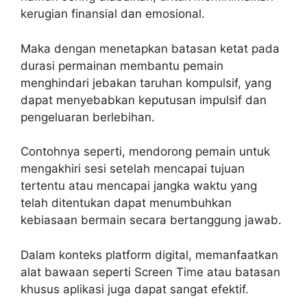
kerugian finansial dan emosional.
Maka dengan menetapkan batasan ketat pada
durasi permainan membantu pemain
menghindari jebakan taruhan kompulsif, yang
dapat menyebabkan keputusan impulsif dan
pengeluaran berlebihan.
Contohnya seperti, mendorong pemain untuk
mengakhiri sesi setelah mencapai tujuan
tertentu atau mencapai jangka waktu yang
telah ditentukan dapat menumbuhkan
kebiasaan bermain secara bertanggung jawab.
Dalam konteks platform digital, memanfaatkan
alat bawaan seperti Screen Time atau batasan
khusus aplikasi juga dapat sangat efektif.