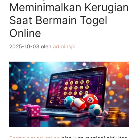
Meminimalkan Kerugian
Saat Bermain Togel
Online
2025-10-03
oleh
adminspi