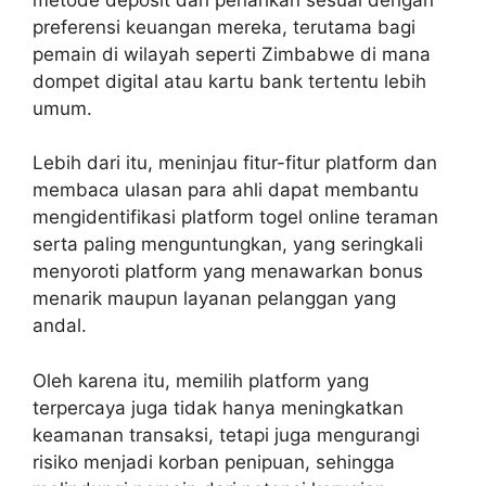
preferensi keuangan mereka, terutama bagi
pemain di wilayah seperti Zimbabwe di mana
dompet digital atau kartu bank tertentu lebih
umum.
Lebih dari itu, meninjau fitur-fitur platform dan
membaca ulasan para ahli dapat membantu
mengidentifikasi platform togel online teraman
serta paling menguntungkan, yang seringkali
menyoroti platform yang menawarkan bonus
menarik maupun layanan pelanggan yang
andal.
Oleh karena itu, memilih platform yang
terpercaya juga tidak hanya meningkatkan
keamanan transaksi, tetapi juga mengurangi
risiko menjadi korban penipuan, sehingga