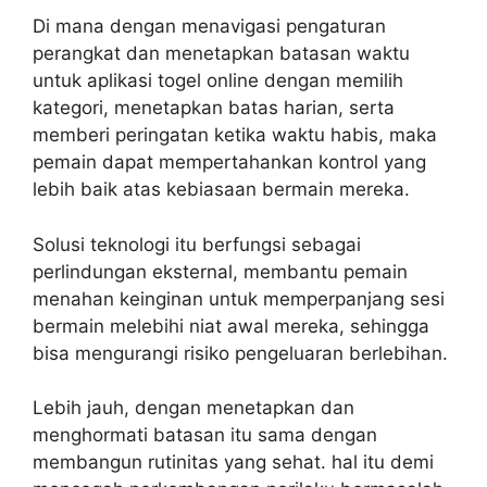
Di mana dengan menavigasi pengaturan
perangkat dan menetapkan batasan waktu
untuk aplikasi togel online dengan memilih
kategori, menetapkan batas harian, serta
memberi peringatan ketika waktu habis, maka
pemain dapat mempertahankan kontrol yang
lebih baik atas kebiasaan bermain mereka.
Solusi teknologi itu berfungsi sebagai
perlindungan eksternal, membantu pemain
menahan keinginan untuk memperpanjang sesi
bermain melebihi niat awal mereka, sehingga
bisa mengurangi risiko pengeluaran berlebihan.
Lebih jauh, dengan menetapkan dan
menghormati batasan itu sama dengan
membangun rutinitas yang sehat. hal itu demi