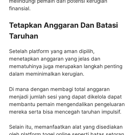
melindungi pemain dari potensi kerugian
finansial.
Tetapkan Anggaran Dan Batasi
Taruhan
Setelah platform yang aman dipilih,
menetapkan anggaran yang jelas dan
mematuhinya juga merupakan langkah penting
dalam meminimalkan kerugian.
Di mana dengan membagi total anggaran
menjadi jumlah sesi yang dapat dikelola dapat
membantu pemain mengendalikan pengeluaran
mereka serta bisa mencegah taruhan impulsif.
Selain itu, memanfaatkan alat yang disediakan
oleh platform togel online seperti batas setoran