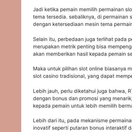
Jadi ketika pemain memilih permainan sl
tema tersedia. sebaliknya, di permainan s
dengan ketersediaan mesin tema permai
Selain itu, perbedaan juga terlihat pada
merupakan metrik penting bisa mempeng
akan memberikan hasil kepada pemain sei
Maka untuk pilihan slot online biasanya 
slot casino tradisional, yang dapat mempe
Lebih jauh, perlu diketahui juga bahwa, RT
dengan bonus dan promosi yang menarik, 
kepada pemain untuk lebih memilih bermain
Lebih dari itu, pada mekanisme permainan s
inovatif seperti putaran bonus interaktif 