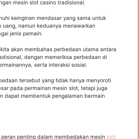
an mesin slot casino tradisional.
nuhi keinginan mendasar yang sama untuk
n uang, namun keduanya menawarkan
ai jenis pemain.
ni kita akan membahas perbedaan utama antara
tradisional, dengan memeriksa perbedaan di
ainannya, serta interaksi sosial.
daan tersebut yang tidak hanya menyoroti
sar pada permainan mesin slot, tetapi juga
ain dapat membentuk pengalaman bermain
 peran penting dalam membedakan mesin
slot