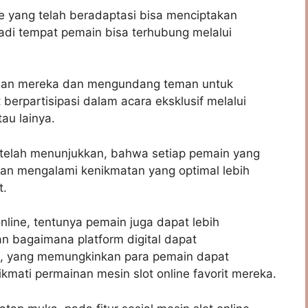
e yang telah beradaptasi bisa menciptakan
jadi tempat pemain bisa terhubung melalui
aian mereka dan mengundang teman untuk
erpartisipasi dalam acara eksklusif melalui
au lainya.
g telah menunjukkan, bahwa setiap pemain yang
l dan mengalami kenikmatan yang optimal lebih
t.
line, tentunya pemain juga dapat lebih
n bagaimana platform digital dapat
i, yang memungkinkan para pemain dapat
mati permainan mesin slot online favorit mereka.