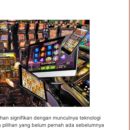
ahan signifikan dengan munculnya teknologi
n pilihan yang belum pernah ada sebelumnya