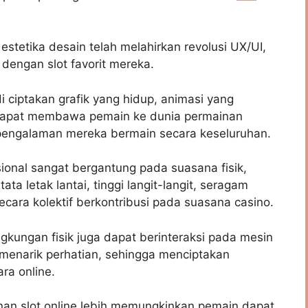
stetika desain telah melahirkan revolusi UX/UI,
dengan slot favorit mereka.
i ciptakan grafik yang hidup, animasi yang
 dapat membawa pemain ke dunia permainan
 pengalaman mereka bermain secara keseluruhan.
sional sangat bergantung pada suasana fisik,
ata letak lantai, tinggi langit-langit, seragam
ecara kolektif berkontribusi pada suasana casino.
gkungan fisik juga dapat berinteraksi pada mesin
 menarik perhatian, sehingga menciptakan
ra online.
inan slot online lebih memungkinkan pemain dapat