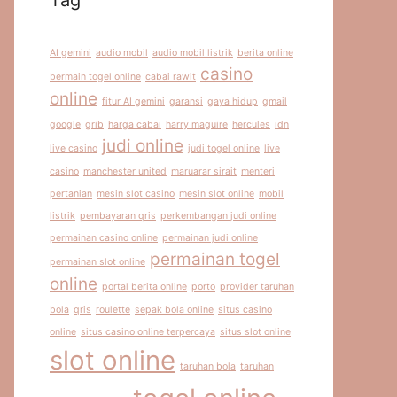
AI gemini
audio mobil
audio mobil listrik
berita online
casino
bermain togel online
cabai rawit
online
fitur AI gemini
garansi
gaya hidup
gmail
google
grib
harga cabai
harry maguire
hercules
idn
judi online
live casino
judi togel online
live
casino
manchester united
maruarar sirait
menteri
pertanian
mesin slot casino
mesin slot online
mobil
listrik
pembayaran qris
perkembangan judi online
permainan casino online
permainan judi online
permainan togel
permainan slot online
online
portal berita online
porto
provider taruhan
bola
qris
roulette
sepak bola online
situs casino
online
situs casino online terpercaya
situs slot online
slot online
taruhan bola
taruhan