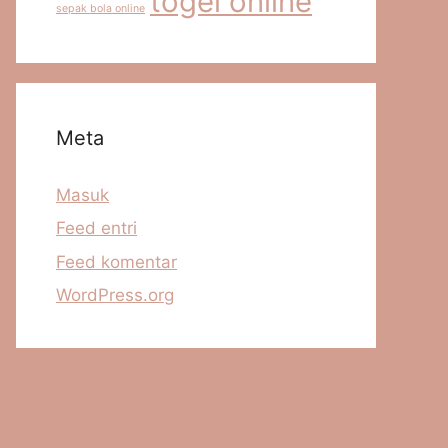
togel online
sepak bola online
Meta
Masuk
Feed entri
Feed komentar
WordPress.org