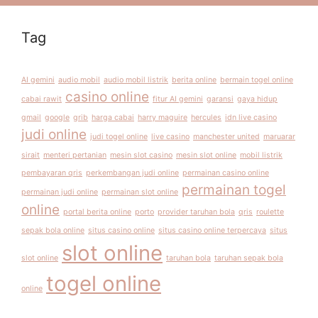
Tag
AI gemini
audio mobil
audio mobil listrik
berita online
bermain togel online
casino online
cabai rawit
fitur AI gemini
garansi
gaya hidup
gmail
google
grib
harga cabai
harry maguire
hercules
idn live casino
judi online
judi togel online
live casino
manchester united
maruarar
sirait
menteri pertanian
mesin slot casino
mesin slot online
mobil listrik
pembayaran qris
perkembangan judi online
permainan casino online
permainan togel
permainan judi online
permainan slot online
online
portal berita online
porto
provider taruhan bola
qris
roulette
sepak bola online
situs casino online
situs casino online terpercaya
situs
slot online
slot online
taruhan bola
taruhan sepak bola
togel online
online