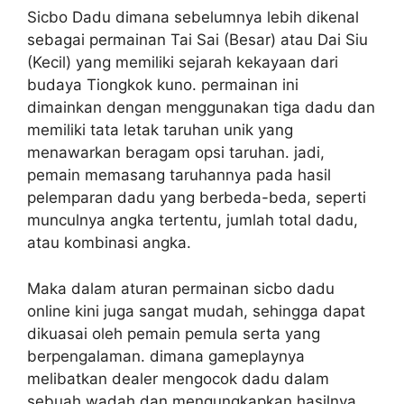
Sicbo Dadu dimana sebelumnya lebih dikenal
sebagai permainan Tai Sai (Besar) atau Dai Siu
(Kecil) yang memiliki sejarah kekayaan dari
budaya Tiongkok kuno. permainan ini
dimainkan dengan menggunakan tiga dadu dan
memiliki tata letak taruhan unik yang
menawarkan beragam opsi taruhan. jadi,
pemain memasang taruhannya pada hasil
pelemparan dadu yang berbeda-beda, seperti
munculnya angka tertentu, jumlah total dadu,
atau kombinasi angka.
Maka dalam aturan permainan sicbo dadu
online kini juga sangat mudah, sehingga dapat
dikuasai oleh pemain pemula serta yang
berpengalaman. dimana gameplaynya
melibatkan dealer mengocok dadu dalam
sebuah wadah dan mengungkapkan hasilnya,