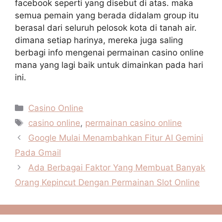
facebook seperti yang disebut di atas. maka
semua pemain yang berada didalam group itu
berasal dari seluruh pelosok kota di tanah air.
dimana setiap harinya, mereka juga saling
berbagi info mengenai permainan casino online
mana yang lagi baik untuk dimainkan pada hari
ini.
Kategori
Casino Online
Tag
casino online
,
permainan casino online
Google Mulai Menambahkan Fitur AI Gemini
Pada Gmail
Ada Berbagai Faktor Yang Membuat Banyak
Orang Kepincut Dengan Permainan Slot Online