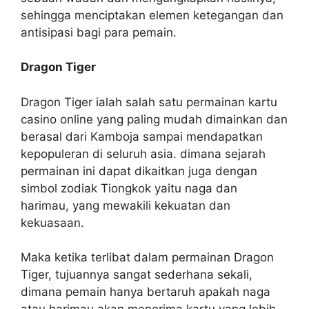
sehingga menciptakan elemen ketegangan dan
antisipasi bagi para pemain.
Dragon Tiger
Dragon Tiger ialah salah satu permainan kartu
casino online yang paling mudah dimainkan dan
berasal dari Kamboja sampai mendapatkan
kepopuleran di seluruh asia. dimana sejarah
permainan ini dapat dikaitkan juga dengan
simbol zodiak Tiongkok yaitu naga dan
harimau, yang mewakili kekuatan dan
kekuasaan.
Maka ketika terlibat dalam permainan Dragon
Tiger, tujuannya sangat sederhana sekali,
dimana pemain hanya bertaruh apakah naga