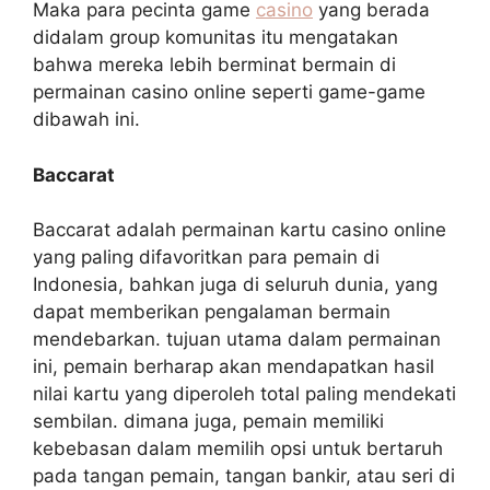
Maka para pecinta game
casino
yang berada
didalam group komunitas itu mengatakan
bahwa mereka lebih berminat bermain di
permainan casino online seperti game-game
dibawah ini.
Baccarat
Baccarat adalah permainan kartu casino online
yang paling difavoritkan para pemain di
Indonesia, bahkan juga di seluruh dunia, yang
dapat memberikan pengalaman bermain
mendebarkan. tujuan utama dalam permainan
ini, pemain berharap akan mendapatkan hasil
nilai kartu yang diperoleh total paling mendekati
sembilan. dimana juga, pemain memiliki
kebebasan dalam memilih opsi untuk bertaruh
pada tangan pemain, tangan bankir, atau seri di