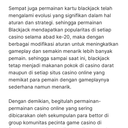
Sempat juga permainan kartu blackjack telah
mengalami evolusi yang signifikan dalam hal
aturan dan strategi. sehingga permainan
Blackjack mendapatkan popularitas di setiap
casino selama abad ke-20, maka dengan
berbagai modifikasi aturan untuk meningkatkan
gameplay dan semakin menarik lebih banyak
pemain. sehingga sampai saat ini, blackjack
tetap menjadi makanan pokok di casino darat
maupun di setiap situs casino online yang
memikat para pemain dengan gameplaynya
sederhana namun menarik.
Dengan demikian, begitulah permainan-
permainan casino online yang sering
dibicarakan oleh sekumpulan para bettor di
group komunitas pecinta game casino di