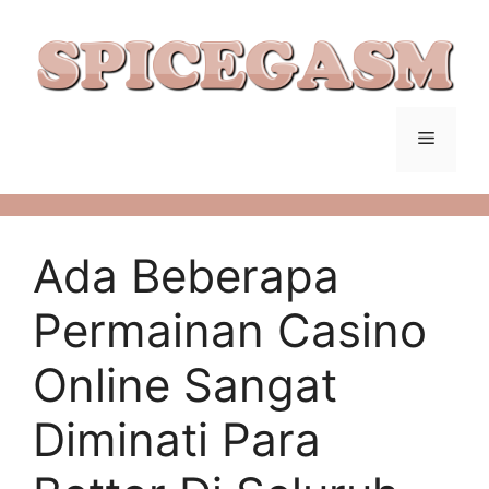
Langsung
ke
isi
Menu
Ada Beberapa
Permainan Casino
Online Sangat
Diminati Para