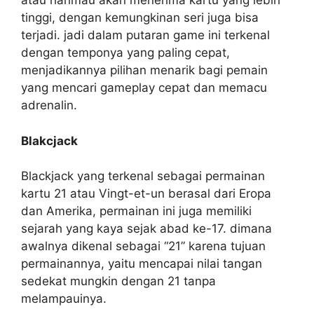
atau harimau akan menerima kartu yang lebih
tinggi, dengan kemungkinan seri juga bisa
terjadi. jadi dalam putaran game ini terkenal
dengan temponya yang paling cepat,
menjadikannya pilihan menarik bagi pemain
yang mencari gameplay cepat dan memacu
adrenalin.
Blakcjack
Blackjack yang terkenal sebagai permainan
kartu 21 atau Vingt-et-un berasal dari Eropa
dan Amerika, permainan ini juga memiliki
sejarah yang kaya sejak abad ke-17. dimana
awalnya dikenal sebagai “21” karena tujuan
permainannya, yaitu mencapai nilai tangan
sedekat mungkin dengan 21 tanpa
melampauinya.