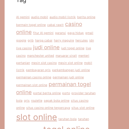
AI gemini
audio mobil
audio mobil listrik
berita online
casino
bermain togel online
cabai rawit
online
fitur AI gemini
garansi
gaya hidup
gmail
google
grib
harga cabai
harry maguire
hercules
idn
judi online
live casino
judi togel online
live
casino
manchester united
maruarar sirait
menteri
pertanian
mesin slot casino
mesin slot online
mobil
listrik
pembayaran qris
perkembangan judi online
permainan casino online
permainan judi online
permainan togel
permainan slot online
online
portal berita online
porto
provider taruhan
bola
qris
roulette
sepak bola online
situs casino
online
situs casino online terpercaya
situs slot online
slot online
taruhan bola
taruhan