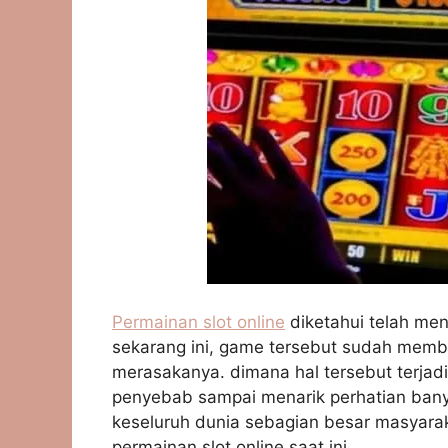
Permainan slot online
diketahui telah menj
sekarang ini, game tersebut sudah membu
merasakanya. dimana hal tersebut terjadi
penyebab sampai menarik perhatian bany
keseluruh dunia sebagian besar masyarak
permainan slot online saat ini.