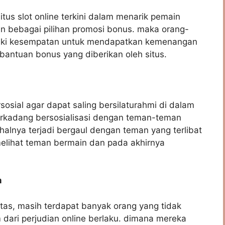
 situs slot online terkini dalam menarik pemain
bebagai pilihan promosi bonus. maka orang-
iki kesempatan untuk mendapatkan kemenangan
antuan bonus yang diberikan oleh situs.
rsosial agar dapat saling bersilaturahmi di dalam
erkadang bersosialisasi dengan teman-teman
 halnya terjadi bergaul dengan teman yang terlibat
 melihat teman bermain dan pada akhirnya
m
tas, masih terdapat banyak orang yang tidak
dari perjudian online berlaku. dimana mereka