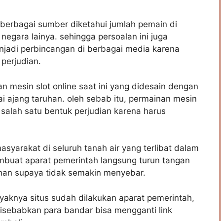
ari berbagai sumber diketahui jumlah pemain di
negara lainya. sehingga persoalan ini juga
adi perbincangan di berbagai media karena
perjudian.
n mesin slot online saat ini yang didesain dengan
ai ajang taruhan. oleh sebab itu, permainan mesin
 salah satu bentuk perjudian karena harus
arakat di seluruh tanah air yang terlibat dalam
embuat aparat pemerintah langsung turun tangan
an supaya tidak semakin menyebar.
aknya situs sudah dilakukan aparat pemerintah,
 disebabkan para bandar bisa mengganti link