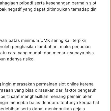
ahagiaan pribadi serta kesenangan bermain slot
k negatif yang dapat ditimbulkan terhadap diri
wah batas minimum UMK sering kali terpikir
roleh penghasilan tambahan. maka perjudian
 satu cara yang mudah dan menarik supaya bisa
n adanya risiko.
 ingin merasakan permainan slot online karena
asaan yang bisa dirasakan dari faktor pengaruh
seperti saat menghasilkan menang pemain akan
 ingin mencoba balas dendam. tentunya kedua hal
 berlebihan serta dapat menimbulkan gejala