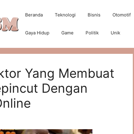
Beranda
Teknologi
Bisnis
Otomotif
Gaya Hidup
Game
Politik
Unik
aktor Yang Membuat
epincut Dengan
nline